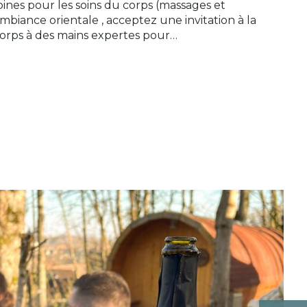
nes pour les soins du corps (massages et
iance orientale , acceptez une invitation à la
corps à des mains expertes pour…
e la tradition et l'innovation. Le Chef vous ouvre
e créativité sans limites. Une invitation à
s d’ici et d’ailleurs. Le restaurant accueille
 tranquilité vous attendent à bras ouverts. Que vous
étente inégalée, à quelques pas seulement des
neaux de réservation.
ntérieure du sauna & hammam ainsi que du bain