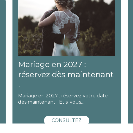
Éclipse solaire au
Château d'Amboise
Le 12 août 2026, vivez une éclipse solaire
exceptionnelle au Château d'Amboise …
CONSULTEZ