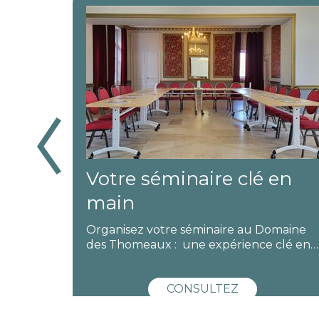
Mariage en 2027 :
en
réservez dès maintenant
!
maine
Mariage en 2027 : réservez votre date
clé en…
dès maintenant Et si vous…
CONSULTEZ