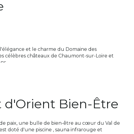
e
r l'élégance et le charme du Domaine des
des célèbres châteaux de Chaumont-sur-Loire et
ens.
aux. Niché dans un cadre enchanteur, ce magnifique
te d'entrée vers le monde, une expérience unique où
 d'Orient Bien-Être
et d'Orient: piscine, sauna & hammam. Créneau
 de paix, une bulle de bien-être au cœur du Val de
est doté d'une piscine , sauna infrarouge et