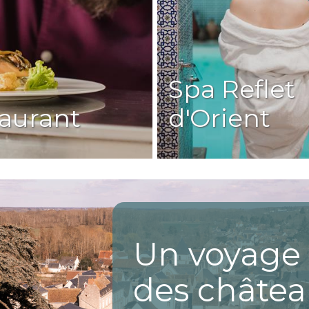
oire chatouiller vos papilles, accordez une expérience qui 
e à vélo sont une invitation à l'exploration active. Procur
nts authentiques en plein air. Les routes panoramiques
Spa Reflet
aurant
d'Orient
es Thomeaux :
ux sont autant d'invitations à l'aventure, à la découve
turier à vélo, notre emplacement stratégique vous perm
ans un monde de beauté, de culture et d'aventure au D
Un voyage 
des châte