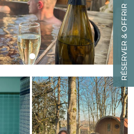
s et des événements de groupe exceptionnels. Niché
s équipements dont vous avez besoin pour faire de
es semi-résidentiels ou résidentiels avec possibilité
de 10 à 120 personnes.
. C'est votre passerelle vers un mode de
finale de Léonard de Vinci, vous invite à découvrir
on architecture majestueuse. Et le Château de
esques et dégustez les vins emblématiques de la