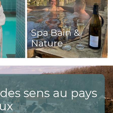
allie plaisir et découverte.
ez-vous les paysages pittoresques, le long fleuve,
 vous offrent une perspective unique sur la beauté
Spa Bain &
Nature
rte et à l'émerveillement. Que vous soyez passionné
et de vivre chaque expérience au maximum.
omaine des Thomeaux. Les trésors de la Loire
des sens au pays
aux