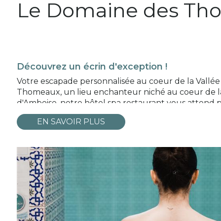
Le Domaine des Th
Découvrez un écrin d'exception !
Votre escapade personnalisée au coeur de la Vallée 
Thomeaux, un lieu enchanteur niché au coeur de la
d'Amboise, notre hôtel spa restaurant vous attend 
EN SAVOIR PLUS
« Une chambre... un pays », une invitat
Au coeur de la Vallée de la Loire, une invitation 
manoir du XVIIIe siècle en pierre de tuffeau et en 
chacune de nos 29 chambres vous transporte dans u
Pour toute réservation de chambres vous pourrez bé
soumis à la réservation (14 personnes par créneau). A
Le restaurant des Thomeaux