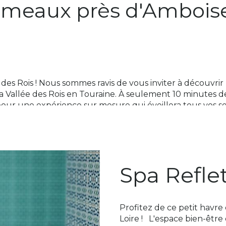
omeaux près d'Ambois
des Rois ! Nous sommes ravis de vous inviter à découvri
 Vallée des Rois en Touraine. À seulement 10 minutes 
pour une expérience sur mesure qui éveillera tous vos s
ion au voyage dans la Vallée de la Loire
au voyage vous attend au prestigieux Château des Thome
briques est bien plus qu'un simple hôtel. C'est une por
Spa Reflet
n pays lointain.
néficier d'un accès 1h00 à notre espace bien être Refl
ccès autorisé à partir de 16 ans.
Profitez de ce petit havre
Loire ! L'espace bien-être 