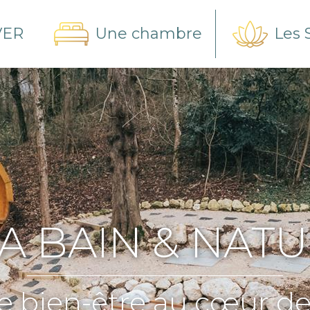
VER
Une chambre
Les 
A BAIN & NAT
e bien-être au cœur de 