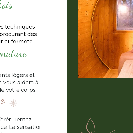
Bois
es techniques
 procurant des
r et fermeté.
gnature
nts légers et
e vous aidera à
e votre corps.
e.
orêt. Tentez
ce. La sensation