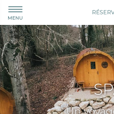
RÉSER
MENU
SP
“ Un voyag