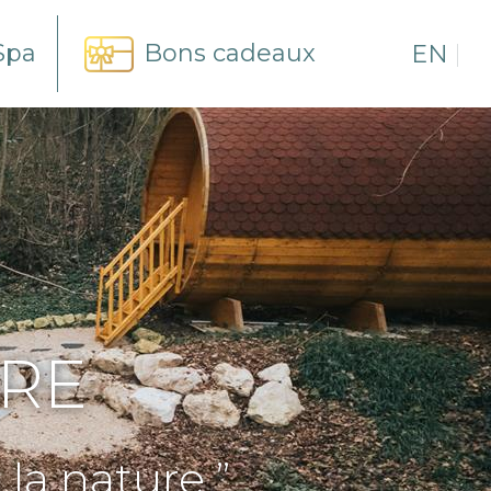
Spa
Bons cadeaux
EN
URE
la nature ”