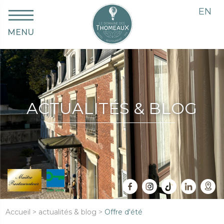
EN
MENU
ACTUALITÉS & BLOG
Accueil
>
actualités & blog
>
Offre d'été